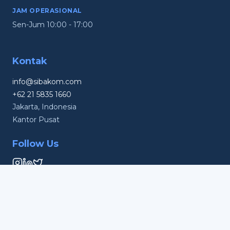
JAM OPERASIONAL
Sen-Jum 10:00 - 17:00
Kontak
info@sibakom.com
+62 21 5835 1660
Jakarta, Indonesia
Kantor Pusat
Follow Us
© 2026 SIBAKOM. Hak Cipta Dilindungi.
Kebijakan Privasi
Syarat & Ketentuan