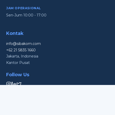
JAM OPERASIONAL
Sen-Jum 10:00 - 17:00
Kontak
info@sibakom.com
+62 21 5835 1660
Jakarta, Indonesia
Kantor Pusat
Follow Us
© 2026 SIBAKOM. Hak Cipta Dilindungi.
Kebijakan Privasi
Syarat & Ketentuan