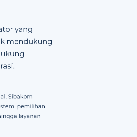
ator yang
ntuk mendukung
ndukung
rasi.
al, Sibakom
stem, pemilihan
 hingga layanan