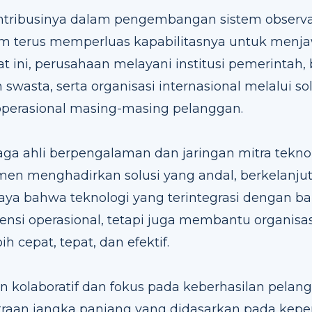
ontribusinya dalam pengembangan sistem observa
kom terus memperluas kapabilitasnya untuk men
at ini, perusahaan melayani institusi pemerintah,
swasta, serta organisasi internasional melalui so
operasional masing-masing pelanggan.
ga ahli berpengalaman dan jaringan mitra teknol
n menghadirkan solusi yang andal, berkelanjuta
ya bahwa teknologi yang terintegrasi dengan ba
ensi operasional, tetapi juga membantu organis
h cepat, tepat, dan efektif.
kolaboratif dan fokus pada keberhasilan pelang
an jangka panjang yang didasarkan pada keperc