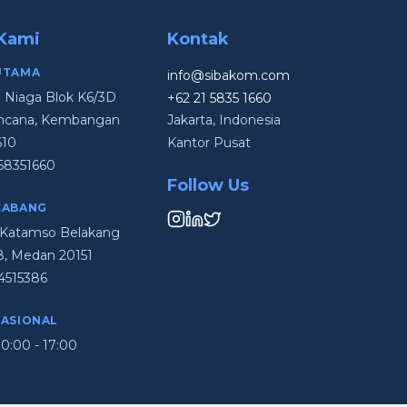
 Kami
Kontak
UTAMA
info@sibakom.com
i Niaga Blok K6/3D
+62 21 5835 1660
Kencana, Kembangan
Jakarta, Indonesia
610
Kantor Pusat
58351660
Follow Us
CABANG
en Katamso Belakang
48, Medan 20151
4515386
RASIONAL
0:00 - 17:00