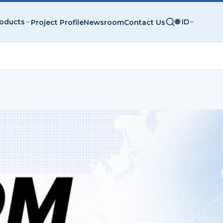
roducts
🌐 ID
Project Profile
Newsroom
Contact Us