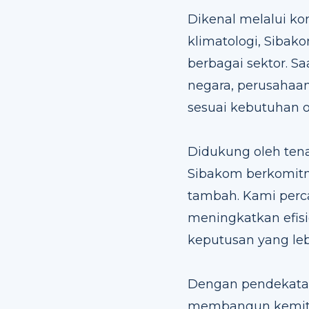
Dikenal melalui k
klimatologi, Siba
berbagai sektor. Sa
negara, perusahaan 
sesuai kebutuhan 
Didukung oleh tena
Sibakom berkomitme
tambah. Kami perca
meningkatkan efisi
keputusan yang lebi
Dengan pendekatan 
membangun kemitra